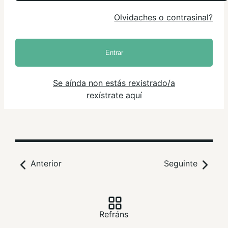
Olvidaches o contrasinal?
Entrar
Se aínda non estás rexistrado/a
rexístrate aquí
Anterior
Seguinte
Refráns